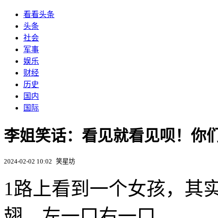
看看头条
头条
社会
军事
娱乐
财经
历史
国内
国际
李姐笑话：看见就看见呗！你
2024-02-02 10:02
笑星坊
1路上看到一个女孩，其
翅，左一口右一口