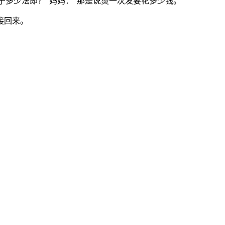
于多少法郎？”妈妈：“那是说烫一次发要花多少钱。”
接回来。