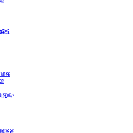
流
解析
度加强
流
聊死吗？
喊爸爸