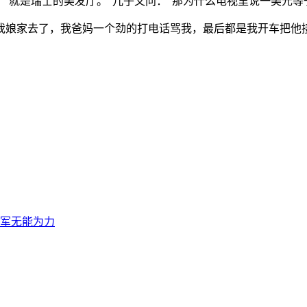
“就是瑞士的美发厅。”儿子又问：“那为什么电视里说一美元等
我娘家去了，我爸妈一个劲的打电话骂我，最后都是我开车把他
军无能为力