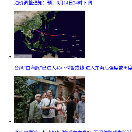
油价调整通知：预计8月14日24时下调
台风“白海豚”已进入48小时警戒线 进入东海后强度或再