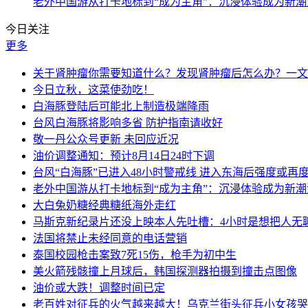
老外中国游从打卡地标到“成为主角”：沉浸体验成为新潮
今日关注
更多
关于肾肿瘤你需要知道什么？发现肾肿瘤后怎么办？一文
今日立秋，这菜使劲吃！
白海豚登陆后可能北上制造极端降雨
台风白海豚将影响多省 防护指南请收好
敬一丹公众号更新 未回应近况
油价调整通知：预计8月14日24时下调
台风“白海豚”已进入48小时警戒线 进入东海后强度或再
老外中国游从打卡地标到“成为主角”：沉浸体验成为新潮
大白兔奶糖经典糖纸海外走红
马斯克新纪录片还没上映本人先吐槽：4小时是想把人无
法国将禁止未经同意的电话营销
泰国校园枪击案致7死15伤，枪手为初中生
美火箭残骸撞上月球后，韩国探测器拍摄到撞击点图像
油价或大跌！调整时间已定
老百姓对征兵的火气越来越大！乌克兰街头征兵小女孩哭