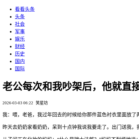
看看头条
头条
社会
军事
娱乐
财经
历史
国内
国际
老公每次和我吵架后，他就直接
2026-03-03 06:22
笑星坊
我：喂，老爸，我过年回去的时候给你那件蓝色衬衣里面放了两
昨天去奶奶家看奶奶，呆到十点钟我说我要走了。出门送我，我说