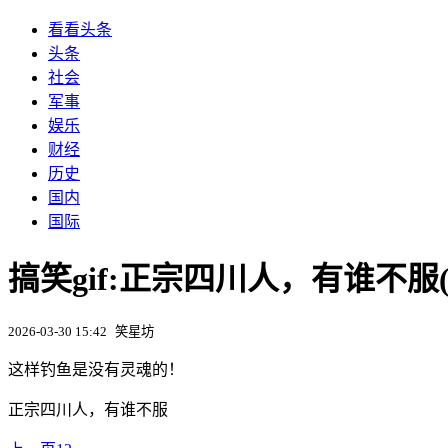
看看头条
头条
社会
军事
娱乐
财经
历史
国内
国际
搞笑gif:正宗四川人，有谁不服(
2026-03-30 15:42
笑星坊
这样钓鱼是没有灵魂的！
正宗四川人，有谁不服