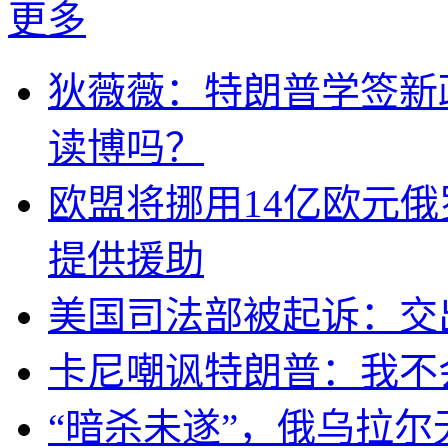
更多
狄薇薇：特朗普学签新
读博吗？
欧盟将挪用14亿欧元
提供援助
美国司法部被起诉：交
卡尼嘲讽特朗普：我不
“暗杀未遂”，俄乌拉