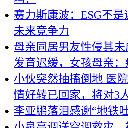
赛力斯康波：ESG不
未来竞争力
母亲同居男友性侵其未
发育迟缓，女孩母亲：
小伙突然抽搐倒地 医
情好转已回家，将对3
李亚鹏落泪感谢“地铁
小泉高调送空调救灾，