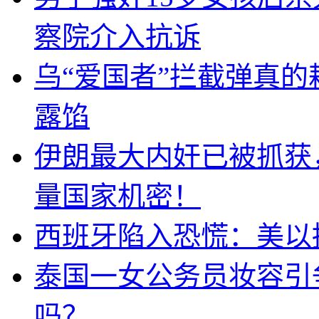
察院介入抗诉
乌“爱国者”拦截弹真
露馅
伊朗最大内奸已被抓获
量国家机密！
西班牙陷入恐慌：美以搞
泰国一女公务员妆容引
吗？