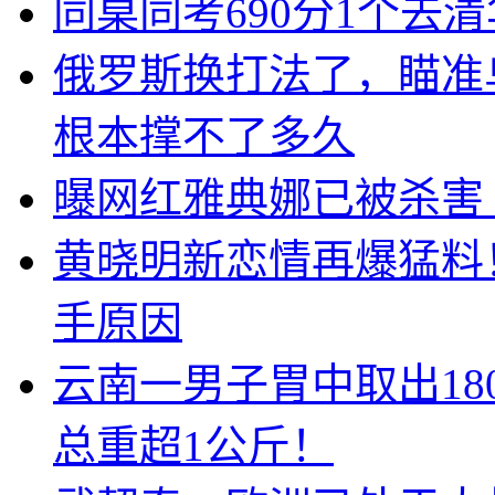
同桌同考690分1个去
俄罗斯换打法了，瞄准
根本撑不了多久
曝网红雅典娜已被杀害
黄晓明新恋情再爆猛料
手原因
云南一男子胃中取出1
总重超1公斤！