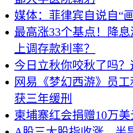
媒体：菲律宾自说自“画
最高涨33个基点！降
上调存款利率？
今日立秋你咬秋了吗？
网易《梦幻西游》员工
获三年缓刑
柬埔寨红会捐赠10万
A股三大股指收涨，半