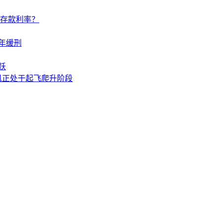
调存款利率？
年缓刑
跃
机正处于起飞爬升阶段