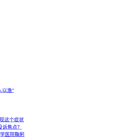
以渔”
出现这个症状
投诉焦点？
学医院鞠躬