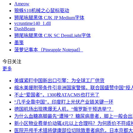
Ameow
狼蛛S10机械之心鼠标驱动
狮尾咏腿黑体 CJK JP Medium字体
vcruntime140_1.dll
DashBeam
狮尾咏腿黑体 CJK SC DemiLight字体
墨笺
菠萝记事本（Pineapple Notepad）
今日关注
更多
美媒紧盯中国新出口引擎：为全球工厂供货
缩水美援附带条件引非洲国家警惕，联合国盛赞中国“授人
不止“爱国者”，1300枚ATACMS也打光了
“几乎全靠中国”，印度盯上光伏产业链关键一环
德国机场出现携爆无人机，“俄罗斯干预选举”？
为什么血糖高脚最先“遭殃”？糖尿病患者，脚上一般会
新小区物业费单价动辄4元以上合理吗？为何质价不符成
医院开颅手术错将健康部位切除致患者病危，日本京都大