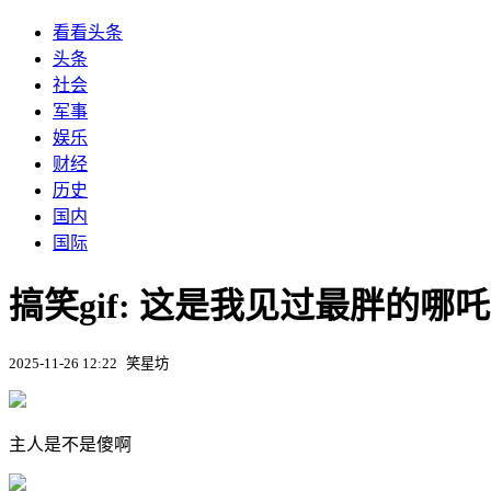
看看头条
头条
社会
军事
娱乐
财经
历史
国内
国际
搞笑gif: 这是我见过最胖的哪吒
2025-11-26 12:22
笑星坊
主人是不是傻啊