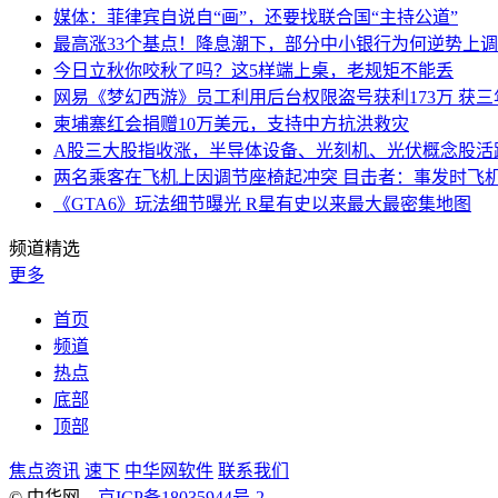
媒体：菲律宾自说自“画”，还要找联合国“主持公道”
最高涨33个基点！降息潮下，部分中小银行为何逆势上
今日立秋你咬秋了吗？这5样端上桌，老规矩不能丢
网易《梦幻西游》员工利用后台权限盗号获利173万 获三
柬埔寨红会捐赠10万美元，支持中方抗洪救灾
A股三大股指收涨，半导体设备、光刻机、光伏概念股活
两名乘客在飞机上因调节座椅起冲突 目击者：事发时飞
《GTA6》玩法细节曝光 R星有史以来最大最密集地图
频道精选
更多
首页
频道
热点
底部
顶部
焦点资讯
速下
中华网软件
联系我们
© 中华网
京ICP备18035944号-2