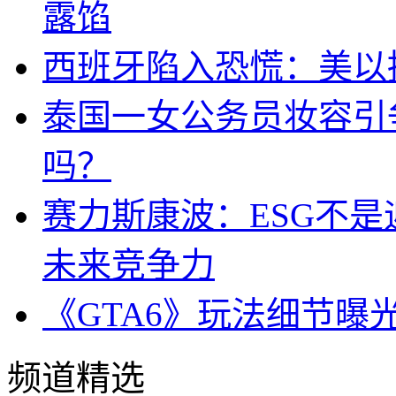
露馅
西班牙陷入恐慌：美以搞
泰国一女公务员妆容引
吗？
赛力斯康波：ESG不
未来竞争力
《GTA6》玩法细节曝
频道精选