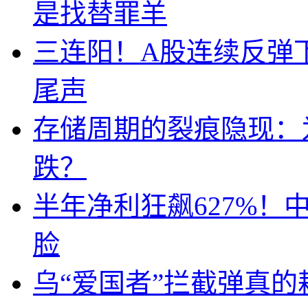
是找替罪羊
三连阳！A股连续反弹下
尾声
存储周期的裂痕隐现：为
跌？
半年净利狂飙627%
脸
乌“爱国者”拦截弹真