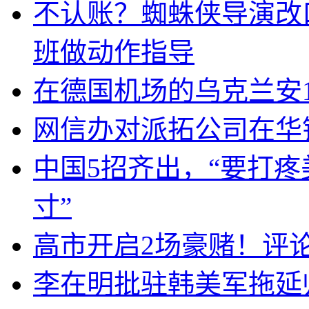
不认账？蜘蛛侠导演改
班做动作指导
在德国机场的乌克兰安1
网信办对派拓公司在华
中国5招齐出，“要打
寸”
高市开启2场豪赌！评
李在明批驻韩美军拖延