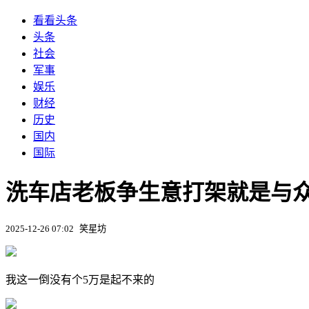
看看头条
头条
社会
军事
娱乐
财经
历史
国内
国际
洗车店老板争生意打架就是与众不
2025-12-26 07:02
笑星坊
我这一倒没有个5万是起不来的