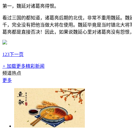
第一，魏延对诸葛亮得恨。
看过三国的都知道，诸葛亮后期的北伐，非常不重用魏延。魏
千，完全没有把他当做大将在使用。魏延毕竟是当时镇北大将
葛亮都是直接否决！因此，如果说魏延心里对诸葛亮没有怨恨
1
2
3
下一页
+
加载更多精彩新闻
频道热点
更多