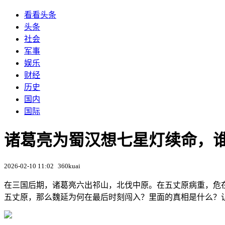
看看头条
头条
社会
军事
娱乐
财经
历史
国内
国际
诸葛亮为蜀汉想七星灯续命，
2026-02-10 11:02
360kuai
在三国后期，诸葛亮六出祁山，北伐中原。在五丈原病重，危在
五丈原，那么魏延为何在最后时刻闯入？里面的真相是什么？