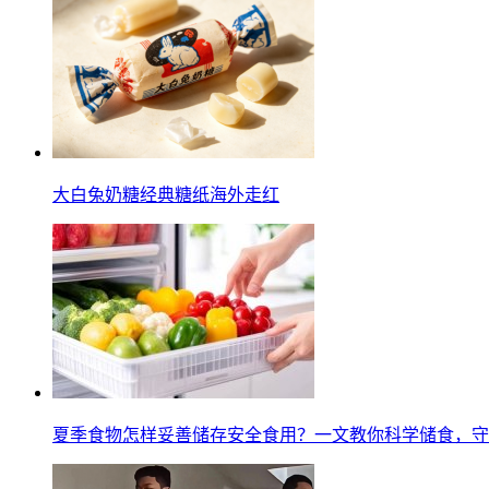
大白兔奶糖经典糖纸海外走红
夏季食物怎样妥善储存安全食用？一文教你科学储食，守