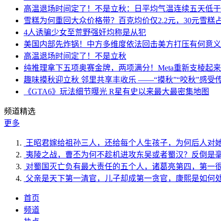
高温退场时间定了！不是立秋：日平均气温连续五天低于
雪糕为何重回大众价格带？百克均价仅2.2元，30元雪糕占比
4人诱骗少女至荒野强奸均称是从犯
美国内部先炸锅！中方多维度依法回击美方打压有何意义
高温退场时间定了！不是立秋
纯推理拿下五项奥赛金牌，两项满分！Meta重新支棱起
趣味摸秋迎立秋 邻里共享丰收乐 ——“摸秋”“咬秋”感受
《GTA6》玩法细节曝光 R星有史以来最大最密集地图
频道精选
更多
王昭君嫁给祖孙三人，还给每个人生孩子，为何后人对
夷陵之战，曹丕为何不趁机进攻东吴或者蜀汉？反倒是
对蜀国灭亡负有最大责任的五个人，诸葛亮第四，第一
父亲是天下第一清官，儿子却成第一贪官，康熙是如何
首页
频道