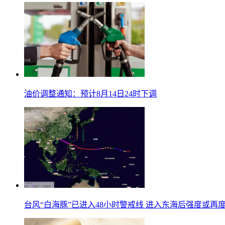
油价调整通知：预计8月14日24时下调
台风“白海豚”已进入48小时警戒线 进入东海后强度或再