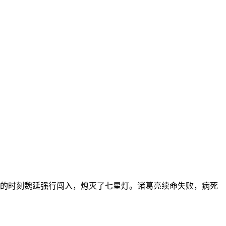
后的时刻魏延强行闯入，熄灭了七星灯。诸葛亮续命失败，病死