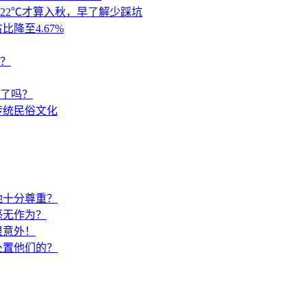
22℃才算入秋，早了解少踩坑
降至4.67%
？
来了吗？
传统民俗文化
她十分尊重？
毫无作为？
很意外！
处置他们的？