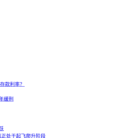
调存款利率？
年缓刑
跃
机正处于起飞爬升阶段