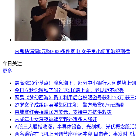
内鬼钻漏洞0元购3000多件家电 女子贪小便宜触犯刑律
今日关注
更多
最高涨33个基点！降息潮下，部分中小银行为何逆势上
今日立秋你咬秋了吗？这5样端上桌，老规矩不能丢
网易《梦幻西游》员工利用后台权限盗号获利173万 获三
27岁女子成组织卖淫集团主犯，警方悬赏8万元通缉
柬埔寨红会捐赠10万美元，支持中方抗洪救灾
未成年少女深夜被骗至野外遭多人强奸
A股三大股指收涨，半导体设备、光刻机、光伏概念股活
两名乘客在飞机上因调节座椅起冲突 目击者：事发时飞